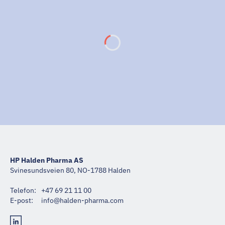
HP Halden Pharma AS
Svinesundsveien 80, NO-1788 Halden
Telefon:
+47 69 21 11 00
E-post:
moc.amrahp-nedlah@ofni